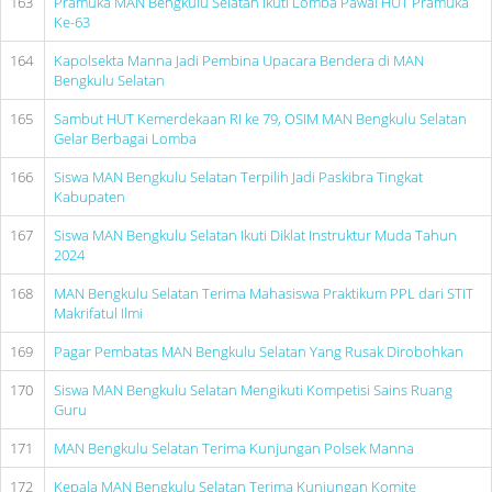
163
Pramuka MAN Bengkulu Selatan Ikuti Lomba Pawai HUT Pramuka
Ke-63
164
Kapolsekta Manna Jadi Pembina Upacara Bendera di MAN
Bengkulu Selatan
165
Sambut HUT Kemerdekaan RI ke 79, OSIM MAN Bengkulu Selatan
Gelar Berbagai Lomba
166
Siswa MAN Bengkulu Selatan Terpilih Jadi Paskibra Tingkat
Kabupaten
167
Siswa MAN Bengkulu Selatan Ikuti Diklat Instruktur Muda Tahun
2024
168
MAN Bengkulu Selatan Terima Mahasiswa Praktikum PPL dari STIT
Makrifatul Ilmi
169
Pagar Pembatas MAN Bengkulu Selatan Yang Rusak Dirobohkan
170
Siswa MAN Bengkulu Selatan Mengikuti Kompetisi Sains Ruang
Guru
171
MAN Bengkulu Selatan Terima Kunjungan Polsek Manna
172
Kepala MAN Bengkulu Selatan Terima Kunjungan Komite