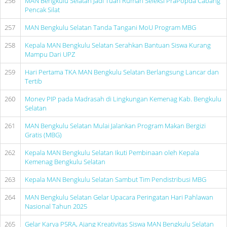
256
MAN Bengkulu Selatan Jadi Tuan Rumah Seleksi PraPopda Cabang
Pencak Silat
257
MAN Bengkulu Selatan Tanda Tangani MoU Program MBG
258
Kepala MAN Bengkulu Selatan Serahkan Bantuan Siswa Kurang
Mampu Dari UPZ
259
Hari Pertama TKA MAN Bengkulu Selatan Berlangsung Lancar dan
Tertib
260
Monev PIP pada Madrasah di Lingkungan Kemenag Kab. Bengkulu
Selatan
261
MAN Bengkulu Selatan Mulai Jalankan Program Makan Bergizi
Gratis (MBG)
262
Kepala MAN Bengkulu Selatan Ikuti Pembinaan oleh Kepala
Kemenag Bengkulu Selatan
263
Kepala MAN Bengkulu Selatan Sambut Tim Pendistribusi MBG
264
MAN Bengkulu Selatan Gelar Upacara Peringatan Hari Pahlawan
Nasional Tahun 2025
265
Gelar Karya P5RA, Ajang Kreativitas Siswa MAN Bengkulu Selatan