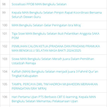
98
Sosialisasi PPDB MAN Bengkulu Selatan
99
Kepala MAN Bengkulu Selatan Pimpin Rapat Koordinasi Bersama
Seluruh Dewan Guru
100
MAN Bengkulu Selatan Gelar Peringatan Isra Miraj
101
Tiga Siswi MAN Bengkulu Selatan Ikuti Pelantikan Anggota SAKA
POM
102
PEMILIHAN CALON KETUA (PRADANA DAN PRADANI) PRAMUKA
MAN BENGKULU SELATAN MASA BAKTI 2024/2025
103
Siswa MAN Bengkulu Selatan Meraih Juara Dalam Pemilihan
Ustadzah Remaja
104
Kafilah (MAN) Bengkulu Selatan menjadi Juara 3 Fahmil Qur'an
Tingkat Kabupaten
105
TAMPIL PERCAYA DIRI, TIM HADROH MUJAHIDDIN MERIAHKAN
PERINGATAN ISRA’ MI’RAJ
106
Hari Pertama Ujian PTS Berbasis CBT E-learning, Kepala MAN
Bengkulu Selatan Memantau Pelaksanaan Ujian