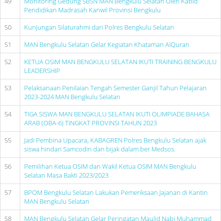
49
Monitoring Gedung SBSN MAN Bengkulu Selatan Oleh Kabid
Pendidikan Madrasah Kanwil Provinsi Bengkulu
50
Kunjungan Silaturahmi dari Polres Bengkulu Selatan
51
MAN Bengkulu Selatan Gelar Kegiatan Khataman AlQuran
52
KETUA OSIM MAN BENGKULU SELATAN IKUTI TRAINING BENGKULU
LEADERSHIP
53
Pelaksanaan Penilaian Tengah Semester Ganjil Tahun Pelajaran
2023-2024 MAN Bengkulu Selatan
54
TIGA SISWA MAN BENGKULU SELATAN IKUTI OLIMPIADE BAHASA
ARAB (OBA-6) TINGKAT PROVINSI TAHUN 2023
55
Jadi Pembina Upacara, KABAGREN Polres Bengkulu Selatan ajak
siswa hindari Samcodin dan bijak dalam ber Medsos.
56
Pemilihan Ketua OSIM dan Wakil Ketua OSIM MAN Bengkulu
Selatan Masa Bakti 2023/2023
57
BPOM Bengkulu Selatan Lakukan Pemeriksaan Jajanan di Kantin
MAN Bengkulu Selatan
58
MAN Bengkulu Selatan Gelar Peringatan Maulid Nabi Muhammad