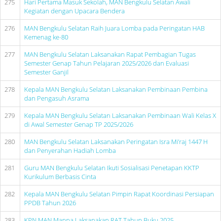
275
Hari Pertama Masuk Sekolah, MAN Bengkulu Selatan Awali
Kegiatan dengan Upacara Bendera
276
MAN Bengkulu Selatan Raih Juara Lomba pada Peringatan HAB
Kemenag ke-80
277
MAN Bengkulu Selatan Laksanakan Rapat Pembagian Tugas
Semester Genap Tahun Pelajaran 2025/2026 dan Evaluasi
Semester Ganjil
278
Kepala MAN Bengkulu Selatan Laksanakan Pembinaan Pembina
dan Pengasuh Asrama
279
Kepala MAN Bengkulu Selatan Laksanakan Pembinaan Wali Kelas X
di Awal Semester Genap TP 2025/2026
280
MAN Bengkulu Selatan Laksanakan Peringatan Isra Mi’raj 1447 H
dan Penyerahan Hadiah Lomba
281
Guru MAN Bengkulu Selatan Ikuti Sosialisasi Penetapan KKTP
Kurikulum Berbasis Cinta
282
Kepala MAN Bengkulu Selatan Pimpin Rapat Koordinasi Persiapan
PPDB Tahun 2026
283
KPN MAN Manna Laksanakan RAT Tahun Buku 2025