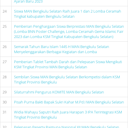
Ajaran Baru 2023
24
Siswa MAN Bengkulu Selatan Raih Juara 1 dan 2 Lomba Ceramah
Tingkat kabupaten Bengkulu Selatan
25
Pemberian Penghargaan Siswa Berprestasi MAN Bengkulu Selatan
(Lomba BNN Poster Challenge, Lomba Ceramah Gema Islamic Fair
2023 dan Lomba KSM Tingkat Kabupaten Bengkulu Selatan)
26
Semarak Tahun Baru Islam 1445 H MAN Bengkulu Selatan
Menyelenggarakan Berbagai Kegiatan dan Lomba
27
Pemberian Tablet Tambah Darah dan Pelepasan Siswa Mengikuti
KSM Tingkat Provinsi MAN Bengkulu Selatan
28
Sembilan Siswa MAN Bengkulu Selatan Berkompetisi dalam KSM
Tingkat Provinsi Bengkulu
29
Silaturrahmi Pengurus KOMITE MAN Bengkulu Selatan
30
Pisah Purna Bakti Bapak Sukri Kahar M.Pd.I MAN Bengkulu Selatan
31
Widia Wahayu Saputri Raih Juara Harapan 3 IPA Terintegrasi KSM
Tingkat Provinsi Bengkulu
32
Pelepasan Peserta Raimuna Nasional XII MAN Bengkulu Selatan