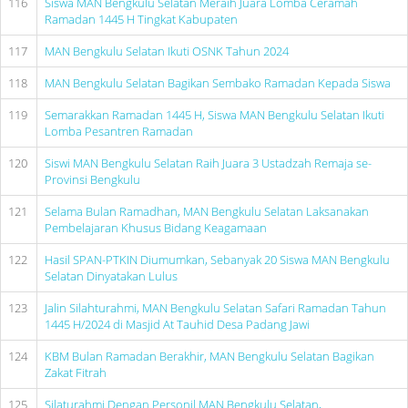
116
Siswa MAN Bengkulu Selatan Meraih Juara Lomba Ceramah
Ramadan 1445 H Tingkat Kabupaten
117
MAN Bengkulu Selatan Ikuti OSNK Tahun 2024
118
MAN Bengkulu Selatan Bagikan Sembako Ramadan Kepada Siswa
119
Semarakkan Ramadan 1445 H, Siswa MAN Bengkulu Selatan Ikuti
Lomba Pesantren Ramadan
120
Siswi MAN Bengkulu Selatan Raih Juara 3 Ustadzah Remaja se-
Provinsi Bengkulu
121
Selama Bulan Ramadhan, MAN Bengkulu Selatan Laksanakan
Pembelajaran Khusus Bidang Keagamaan
122
Hasil SPAN-PTKIN Diumumkan, Sebanyak 20 Siswa MAN Bengkulu
Selatan Dinyatakan Lulus
123
Jalin Silahturahmi, MAN Bengkulu Selatan Safari Ramadan Tahun
1445 H/2024 di Masjid At Tauhid Desa Padang Jawi
124
KBM Bulan Ramadan Berakhir, MAN Bengkulu Selatan Bagikan
Zakat Fitrah
125
Silaturahmi Dengan Personil MAN Bengkulu Selatan,