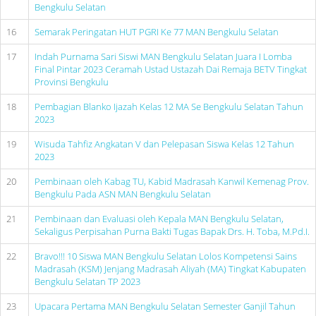
Bengkulu Selatan
16
Semarak Peringatan HUT PGRI Ke 77 MAN Bengkulu Selatan
17
Indah Purnama Sari Siswi MAN Bengkulu Selatan Juara I Lomba
Final Pintar 2023 Ceramah Ustad Ustazah Dai Remaja BETV Tingkat
Provinsi Bengkulu
18
Pembagian Blanko Ijazah Kelas 12 MA Se Bengkulu Selatan Tahun
2023
19
Wisuda Tahfiz Angkatan V dan Pelepasan Siswa Kelas 12 Tahun
2023
20
Pembinaan oleh Kabag TU, Kabid Madrasah Kanwil Kemenag Prov.
Bengkulu Pada ASN MAN Bengkulu Selatan
21
Pembinaan dan Evaluasi oleh Kepala MAN Bengkulu Selatan,
Sekaligus Perpisahan Purna Bakti Tugas Bapak Drs. H. Toba, M.Pd.I.
22
Bravo!!! 10 Siswa MAN Bengkulu Selatan Lolos Kompetensi Sains
Madrasah (KSM) Jenjang Madrasah Aliyah (MA) Tingkat Kabupaten
Bengkulu Selatan TP 2023
23
Upacara Pertama MAN Bengkulu Selatan Semester Ganjil Tahun