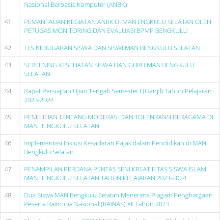
Nasional Berbasis Komputer (ANBK)
41
PEMANTAUAN KEGIATAN ANBK DI MAN ENGKULU SELATAN OLEH
PETUGAS MONITORING DAN EVALUASI BPMP BENGKULU
42
TES KEBUGARAN SISWA DAN SISWI MAN BENGKULU SELATAN
43
SCREENING KESEHATAN SISWA DAN GURU MAN BENGKULU
SELATAN
44
Rapat Persiapan Ujian Tengah Semester I (Ganjil) Tahun Pelajaran
2023-2024
45
PENELITIAN TENTANG MODERASI DAN TOLENRANSI BERAGAMA DI
MAN BENGKULU SELATAN
46
Implementasi Inklusi Kesadaran Pajak dalam Pendidikan di MAN
Bengkulu Selatan
47
PENAMPILAN PERDANA PENTAS SENI KREATIFITAS SISWA ISLAMI
MAN BENGKULU SELATAN TAHUN PELAJARAN 2023-2024
48
Dua Siswa MAN Bengkulu Selatan Menerima Piagam Penghargaan
Peserta Raimuna Nasional (RAINAS) XII Tahun 2023