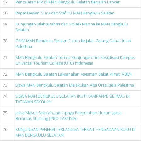
67
Pencaiaran PIP di MAN Bengkulu Selatan Berjalan Lancar
68
Rapat Dewan Guru dan Staf TU MAN Bengkulu Selatan
69
Kunjungan Silahturahmi dari Polsek Manna ke MAN Bengkulu
Selatan
70
OSIM MAN Bengkulu Selatan Turun ke Jalan Galang Dana Untuk
Palestina
71
MAN Bengkulu Selatan Terima Kunjungan Tim Sosialisasi Kampus
Universal Tourism College (UTC) Indonesia
72
MAN Bengkulu Selatan Laksanakan Asesmen Bakat Minat (ABM)
73
Siswa MAN Bengkulu Selatan Melakukan Aksi Orasi Bela Palestina
74
SISWA MAN BENGKULU SELATAN IKUTI KAMPANYE GERMAS DI
TATANAN SEKOLAH
75
Jaksa Masuk Sekolah, Jadi Upaya Penyuluhan Hukum Jaksa
Berantas Stunting (PRO-TASTING)
76
KUNJUNGAN PENERBIT ERLANGGA TERKAIT PENGADAAN BUKU DI
MAN BENGKULU SELATAN