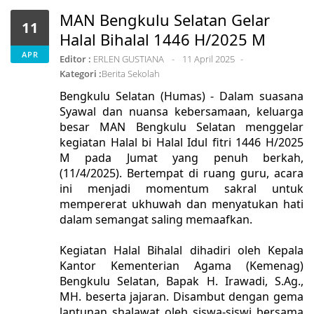
MAN Bengkulu Selatan Gelar
11
Halal Bihalal 1446 H/2025 M
APR
Editor :
ERLEN GUSTIANA
11 April 2025
Kategori :
Berita Sekolah
Bengkulu Selatan (Humas) - Dalam suasana
Syawal dan nuansa kebersamaan, keluarga
besar MAN Bengkulu Selatan menggelar
kegiatan Halal bi Halal Idul fitri 1446 H/2025
M pada Jumat yang penuh berkah,
(11/4/2025). Bertempat di ruang guru, acara
ini menjadi momentum sakral untuk
mempererat ukhuwah dan menyatukan hati
dalam semangat saling memaafkan.
Kegiatan Halal Bihalal dihadiri oleh Kepala
Kantor Kementerian Agama (Kemenag)
Bengkulu Selatan, Bapak H. Irawadi, S.Ag.,
MH. beserta jajaran.
Disambut dengan gema
lantunan shalawat oleh siswa-siswi bersama