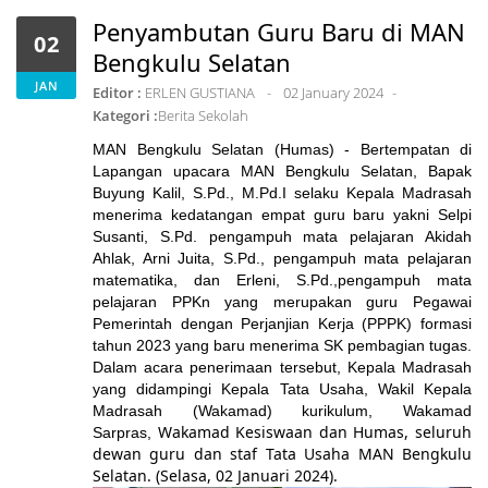
Penyambutan Guru Baru di MAN
02
Bengkulu Selatan
JAN
Editor :
ERLEN GUSTIANA
02 January 2024
Kategori :
Berita Sekolah
MAN Bengkulu Selatan (Humas) - Bertempatan di
Lapangan upacara MAN Bengkulu Selatan, Bapak
Buyung Kalil, S.Pd., M.Pd.I selaku Kepala Madrasah
menerima kedatangan empat guru baru yakni Selpi
Susanti, S.Pd. pengampuh mata pelajaran Akidah
Ahlak, Arni Juita, S.Pd., pengampuh mata pelajaran
matematika, dan Erleni, S.Pd.,pengampuh mata
pelajaran PPKn yang merupakan guru Pegawai
Pemerintah dengan Perjanjian Kerja (PPPK) formasi
tahun 2023 yang baru menerima SK pembagian tugas.
Dalam acara penerimaan tersebut, Kepala Madrasah
yang didampingi Kepala Tata Usaha, Wakil Kepala
Madrasah (Wakamad) kurikulum, Wakamad
Wakamad Kesiswaan dan Humas, seluruh
Sarpras,
dewan guru dan staf Tata Usaha MAN Bengkulu
Selatan. (Selasa, 02 Januari 2024
).