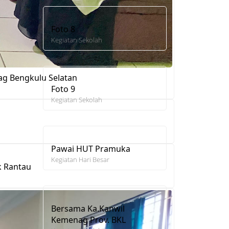
Foto 8
Kegiatan Sekolah
ag Bengkulu Selatan
Foto 9
Kegiatan Sekolah
Pawai HUT Pramuka
Kegiatan Hari Besar
k Rantau
Bersama Ka.Kanwil
Kemenag Prov. BKL