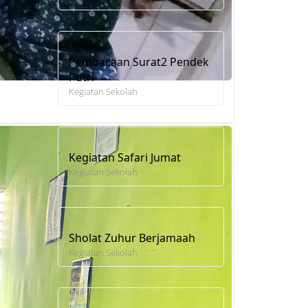
Pembacaan Surat2 Pendek
Putri
Kegiatan Sekolah
Kegiatan Safari Jumat
Kegiatan Sekolah
Sholat Zuhur Berjamaah
Kegiatan Sekolah