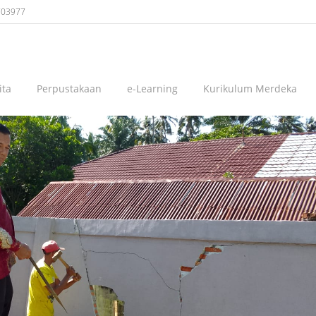
703977
ita
Perpustakaan
e-Learning
Kurikulum Merdeka