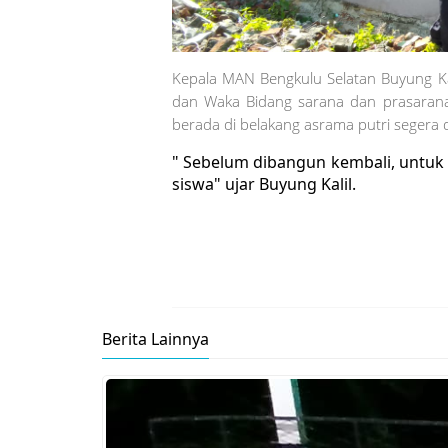
Kepala MAN Bengkulu Selatan Buyung Kal
dan Waka Bidang sarana dan prasaran
berada di belakang asrama putri segera 
" Sebelum dibangun kembali, untuk
siswa" ujar Buyung Kalil.
Berita Lainnya