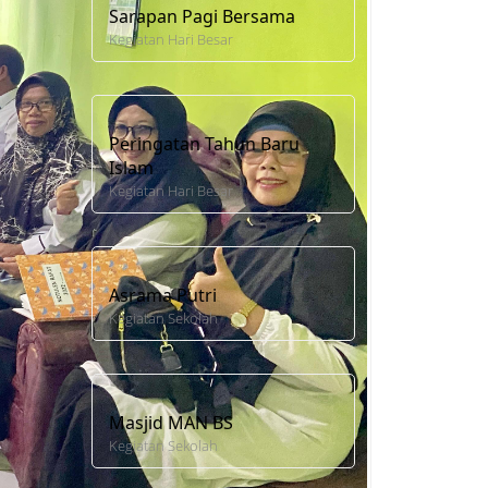
Sarapan Pagi Bersama
Kegiatan Hari Besar
Peringatan Tahun Baru
Islam
Kegiatan Hari Besar
Asrama Putri
Kegiatan Sekolah
Masjid MAN BS
Kegiatan Sekolah