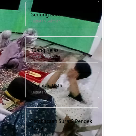
Gedung Baru
Kegiatan Sekolah
Ruang Kelas
Kegiatan Sekolah
Kegiatan PMR
Kegiatan Sekolah
Pembacaan Surat2 Pendek
Putra
Kegiatan Sekolah