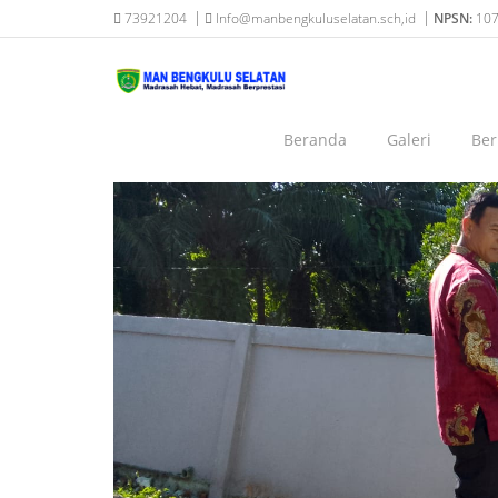
73921204
Info@manbengkuluselatan.sch,id
NPSN:
10
BERITA
Beranda
Galeri
Ber