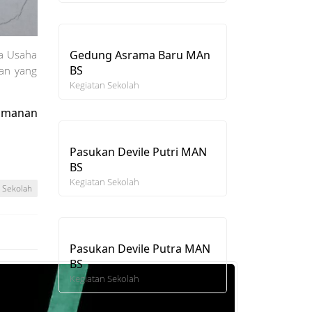
Gedung Asrama Baru MAn
ta Usaha
BS
an yang
Kegiatan Sekolah
eamanan
Pasukan Devile Putri MAN
BS
Kegiatan Sekolah
a Sekolah
Pasukan Devile Putra MAN
BS
Kegiatan Sekolah