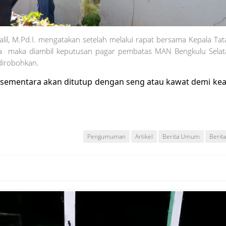
il, M.Pd.I. mengatakan setelah melalui rapat bersama Kepala Ta
a maka diambil keputusan pagar pembatas MAN Bengkulu Selat
dirobohkan.
 sementara akan ditutup dengan seng atau kawat demi k
Pengumuman
Artikel
Berita Umum
Berit