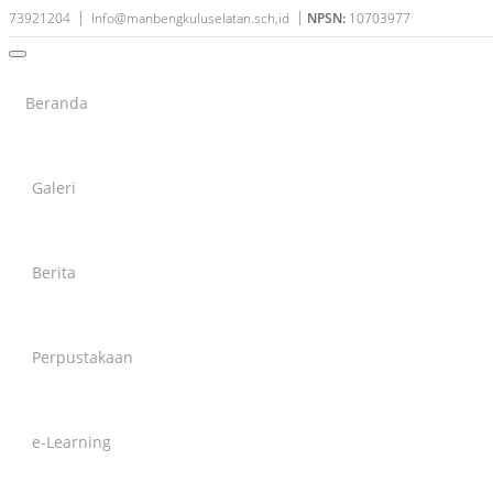
73921204
Info@manbengkuluselatan.sch,id
NPSN:
10703977
BERITA
Beranda
Galeri
MAN Bengkulu Selatan
21
Laksanakan Penilaian Tengah
Semester
APR
Berita
Editor :
ERLEN GUSTIANA
21 April 2025
Kategori :
Berita Sekolah
Perpustakaan
Bengkulu Selatan (Humas) -
Madrasah Aliyah Negeri
Bengkulu Selatan (MAN BS)
e-Learning
melaksanakan salah satu