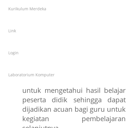
program evaluasi pembelajaran
Kurikulum Merdeka
yaitu Penilai Tengah Semester
(PTS) mulai tanggal 21
april
Link
sampai dengan 25 April
2025.
Kegiatan ini dilaksanakan
s
etelah proses pembelajaran
Login
selama 3 bulan di semester
genap tahun pelajaran
Laboratorium Komputer
2024/2025. PTS ini bertujuan
untuk mengetahui hasil belajar
peserta didik sehingga dapat
dijadikan acuan bagi guru untuk
kegiatan pembelajaran
selanjutnya.