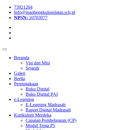
73921204
Info@manbengkuluselatan.sch,id
NPSN:
10703977
Beranda
Visi dan Misi
Sejarah
Galeri
Berita
Perpustakaan
Buku Digital
Buku Digital PAI
e-Learning
E-Learning Madrasah
Raport Digital Madrasah
Kurikulum Merdeka
Capaian Pembelajaran (CP)
Modul Tema P5