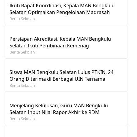
Ikuti Rapat Koordinasi, Kepala MAN Bengkulu
Selatan Optimalkan Pengelolaan Madrasah
Berita Sekolah
Persiapan Akreditasi, Kepala MAN Bengkulu
Selatan Ikuti Pembinaan Kemenag
Berita Sekolah
Siswa MAN Bengkulu Selatan Lulus PTKIN, 24
Orang Diterima di Berbagai UIN Ternama
Berita Sekolah
Menjelang Kelulusan, Guru MAN Bengkulu
Selatan Input Nilai Rapor Akhir ke RDM
Berita Sekolah