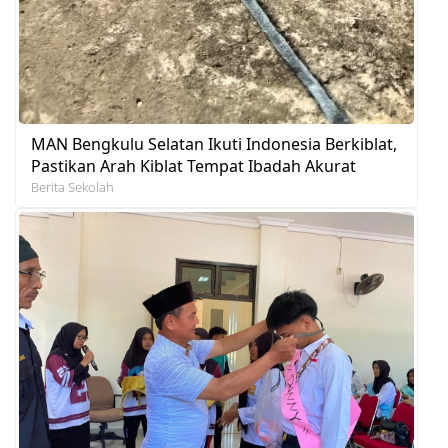
MAN Bengkulu Selatan Ikuti Indonesia Berkiblat,
Pastikan Arah Kiblat Tempat Ibadah Akurat
Berita Sekolah