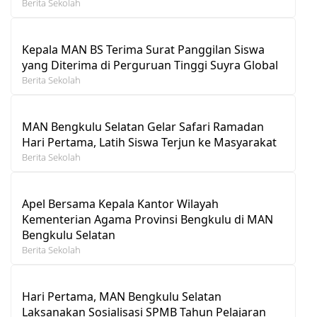
Berita Sekolah
Kepala MAN BS Terima Surat Panggilan Siswa
yang Diterima di Perguruan Tinggi Suyra Global
Berita Sekolah
MAN Bengkulu Selatan Gelar Safari Ramadan
Hari Pertama, Latih Siswa Terjun ke Masyarakat
Berita Sekolah
Apel Bersama Kepala Kantor Wilayah
Kementerian Agama Provinsi Bengkulu di MAN
Bengkulu Selatan
Berita Sekolah
Hari Pertama, MAN Bengkulu Selatan
Laksanakan Sosialisasi SPMB Tahun Pelajaran