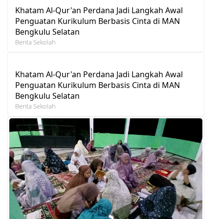
Khatam Al-Qur'an Perdana Jadi Langkah Awal
Penguatan Kurikulum Berbasis Cinta di MAN
Bengkulu Selatan
Berita Sekolah
Khatam Al-Qur'an Perdana Jadi Langkah Awal
Penguatan Kurikulum Berbasis Cinta di MAN
Bengkulu Selatan
Berita Sekolah