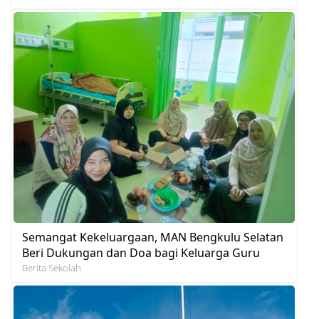
Semangat Kekeluargaan, MAN Bengkulu Selatan
Beri Dukungan dan Doa bagi Keluarga Guru
Berita Sekolah