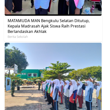
MATAMUDA MAN Bengkulu Selatan Ditutup,
Kepala Madrasah Ajak Siswa Raih Prestasi
Berlandaskan Akhlak
Berita Sekolah