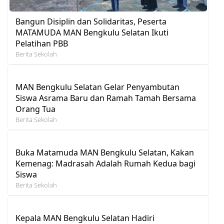
Bangun Disiplin dan Solidaritas, Peserta
MATAMUDA MAN Bengkulu Selatan Ikuti
Pelatihan PBB
Berita Sekolah
MAN Bengkulu Selatan Gelar Penyambutan
Siswa Asrama Baru dan Ramah Tamah Bersama
Orang Tua
Berita Sekolah
Buka Matamuda MAN Bengkulu Selatan, Kakan
Kemenag: Madrasah Adalah Rumah Kedua bagi
Siswa
Berita Sekolah
Kepala MAN Bengkulu Selatan Hadiri