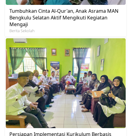
Tumbuhkan Cinta Al-Qur'an, Anak Asrama MAN
Bengkulu Selatan Aktif Mengikuti Kegiatan
Mengaji
Berita Sekolah
Persiapan Implementasi Kurikulum Berbasis