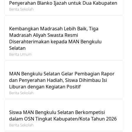
Penyerahan Blanko Ijazah untuk Dua Kabupaten
Berita Sekolah
Kembangkan Madrasah Lebih Baik, Tiga
Madrasah Aliyah Swasta Resmi
Diserahterimakan kepada MAN Bengkulu
Selatan
Berita Umum
MAN Bengkulu Selatan Gelar Pembagian Rapor
dan Penyerahan Hadiah, Siswa Dihimbau Isi
Liburan dengan Kegiatan Positif
Berita Sekolah
Siswa MAN Bengkulu Selatan Berkompetisi
dalam OSN Tingkat Kabupaten/Kota Tahun 2026
Berita Sekolah