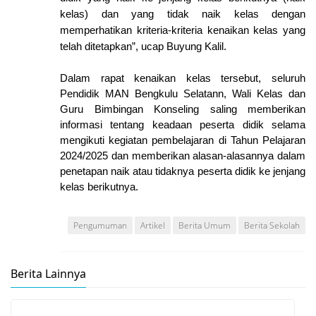
kelas) dan yang tidak naik kelas dengan
memperhatikan kriteria-kriteria kenaikan kelas yang
telah ditetapkan”, ucap Buyung Kalil.
Dalam rapat kenaikan kelas tersebut, seluruh
Pendidik MAN Bengkulu Selatann, Wali Kelas dan
Guru Bimbingan Konseling saling memberikan
informasi tentang keadaan peserta didik selama
mengikuti kegiatan pembelajaran di Tahun Pelajaran
2024/2025 dan memberikan alasan-alasannya dalam
penetapan naik atau tidaknya peserta didik ke jenjang
kelas berikutnya.
Pengumuman
Artikel
Berita Umum
Berita Sekolah
Berita Lainnya