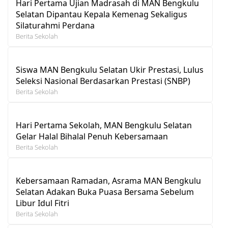
Hari Pertama Ujian Madrasah di MAN Bengkulu
Selatan Dipantau Kepala Kemenag Sekaligus
Silaturahmi Perdana
Berita Sekolah
Siswa MAN Bengkulu Selatan Ukir Prestasi, Lulus
Seleksi Nasional Berdasarkan Prestasi (SNBP)
Berita Sekolah
Hari Pertama Sekolah, MAN Bengkulu Selatan
Gelar Halal Bihalal Penuh Kebersamaan
Berita Sekolah
Kebersamaan Ramadan, Asrama MAN Bengkulu
Selatan Adakan Buka Puasa Bersama Sebelum
Libur Idul Fitri
Berita Sekolah