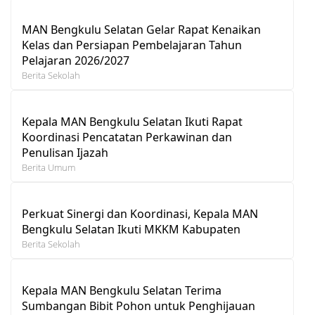
MAN Bengkulu Selatan Gelar Rapat Kenaikan
Kelas dan Persiapan Pembelajaran Tahun
Pelajaran 2026/2027
Berita Sekolah
Kepala MAN Bengkulu Selatan Ikuti Rapat
Koordinasi Pencatatan Perkawinan dan
Penulisan Ijazah
Berita Umum
Perkuat Sinergi dan Koordinasi, Kepala MAN
Bengkulu Selatan Ikuti MKKM Kabupaten
Berita Sekolah
Kepala MAN Bengkulu Selatan Terima
Sumbangan Bibit Pohon untuk Penghijauan