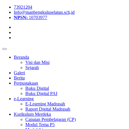
73921204
Info@manbengkuluselatan.sch,id
NPSN:
10703977
Beranda
Visi dan Misi
Sejarah
Galeri
Berita
Perpustakaan
Buku Digital
Buku Digital PAI
e-Learning
E-Learning Madrasah
Raport Digital Madrasah
Kurikulum Merdeka
Capaian Pembelajaran (CP)
Modul Tema P5