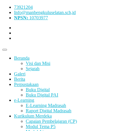
73921204
Info@manbengkuluselatan.sch,id
NPSN:
10703977
Beranda
Visi dan Misi
Sejarah
Galeri
Berita
Perpustakaan
Buku Digital
Buku Digital PAI
e-Learning
E-Learning Madrasah
Raport Digital Madrasah
Kurikulum Merdeka
Capaian Pembelajaran (CP)
Modul Tema P5